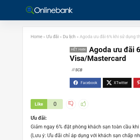
Home
»
Ưu đãi
»
Du lịch
»
Agoda ưu đãi 6% khi sử dụng t
Agoda ưu đãi 6
HẾT HẠN
Visa/Mastercard
SCB
0
Like
Ưu đãi:
Giảm ngay 6% đặt phòng khách sạn toàn cầu khi 
(Lưu ý: Ưu đãi chỉ áp dụng với khách sạn chấp nh