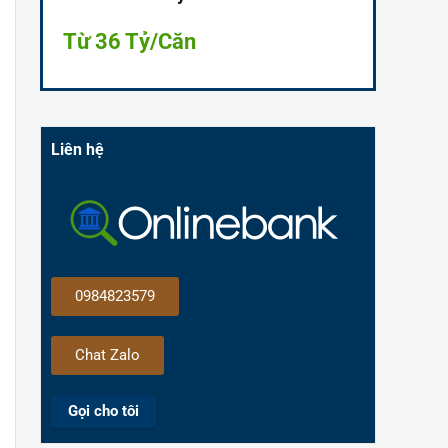
Từ 36 Tỷ/Căn
Liên hệ
0984823579
Chat Zalo
Gọi cho tôi