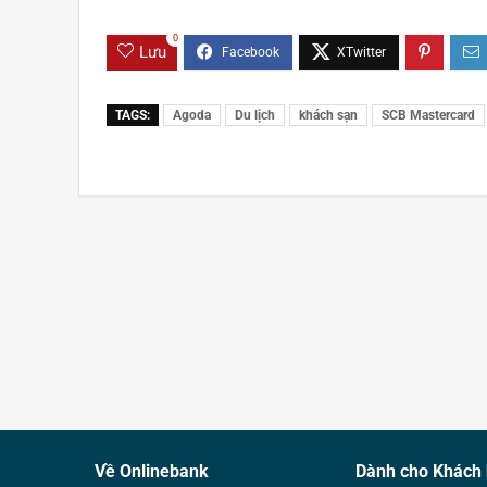
0
Lưu
TAGS:
Agoda
Du lịch
khách sạn
SCB Mastercard
Về Onlinebank
Dành cho Khách