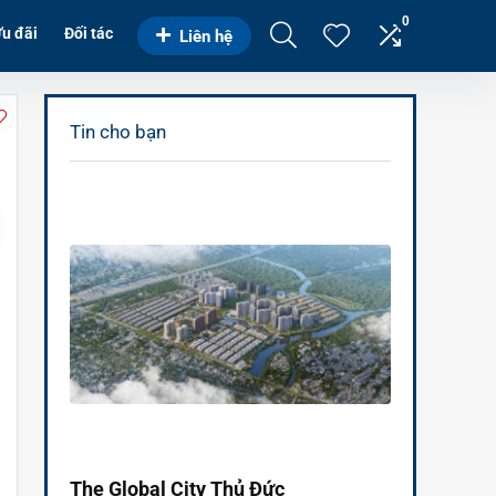
0
u đãi
Đối tác
Liên hệ
Tin cho bạn
The Global City Thủ Đức