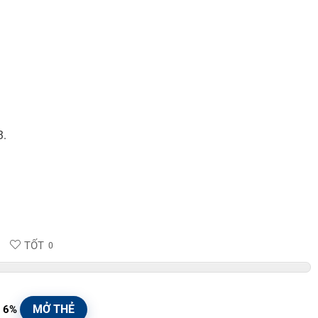
3.
TỐT
0
MỞ THẺ
 6%