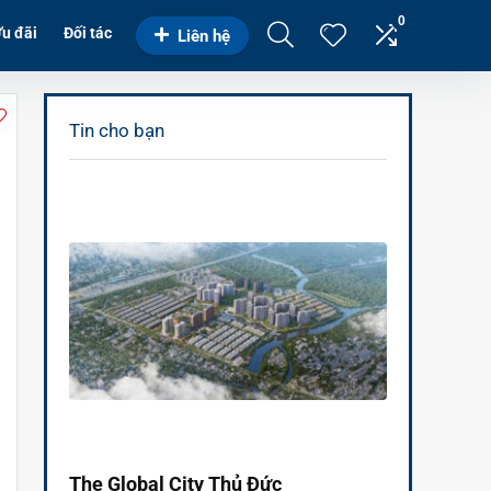
0
u đãi
Đối tác
Liên hệ
Tin cho bạn
The Global City Thủ Đức