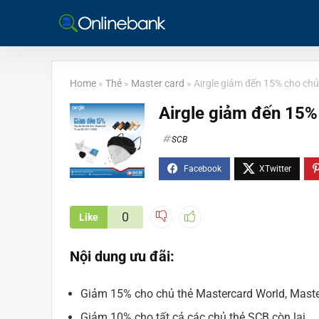
Home
»
Thẻ
»
Master card
»
Airgle giảm đến 15% cho chủ
Airgle giảm đến 15%
SCB
0
Like
Nội dung ưu đãi:
Giảm 15% cho chủ thẻ Mastercard World, Maste
Giảm 10% cho tất cả các chủ thẻ SCB còn lại