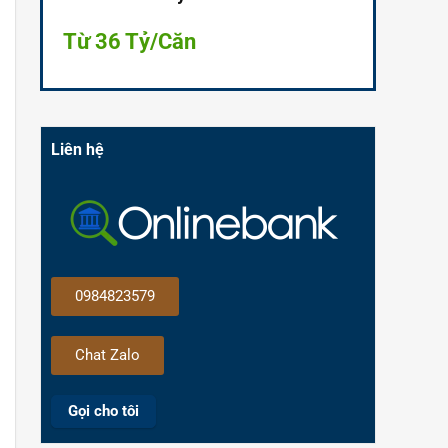
Từ 36 Tỷ/Căn
Liên hệ
0984823579
Chat Zalo
Gọi cho tôi