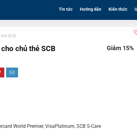
Tin tức
Hướng dẫn
Kiến thức
Ư
 thẻ SCB
 cho chủ thẻ SCB
Giảm 15%
rcard World Premier, VisaPlatinum, SCB S-Care