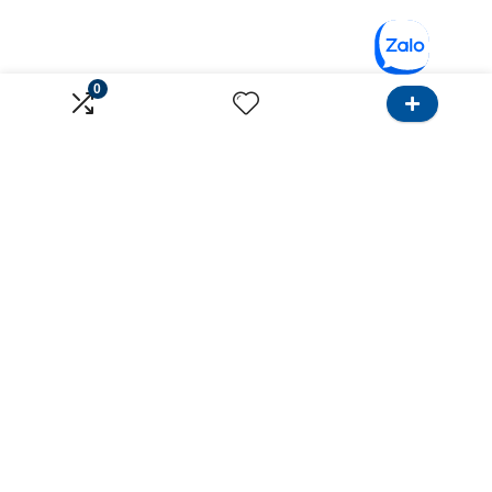
0
Về Onlinebank
Dành cho Khách hàng
Giới thiệu
Tìm Ngân hàng
Liên hệ
Tìm Bảo hiểm
Điều khoản sử dụng
Khu vực Hồ Chí Minh
Chính sách bảo mật
Khu vực Hà Nội
Ưu đãi sử dụng thẻ