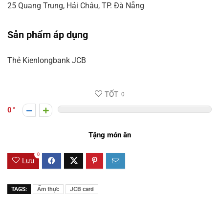
25 Quang Trung, Hải Châu, TP. Đà Nẵng
Sản phẩm áp dụng
Thẻ Kienlongbank JCB
TỐT
0
0
Tặng món ăn
0
Lưu
TAGS:
Ẩm thực
JCB card