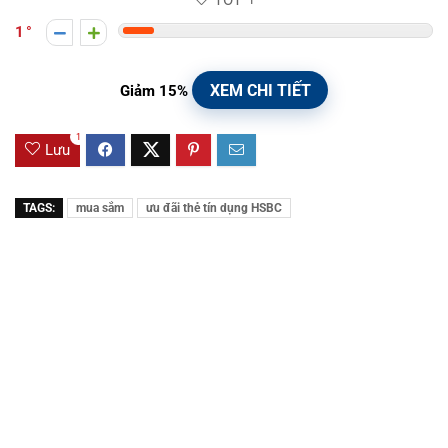
TỐT
1
1
XEM CHI TIẾT
Giảm 15%
1
Lưu
TAGS:
mua sắm
ưu đãi thẻ tín dụng HSBC