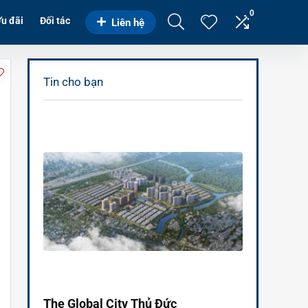
0
u đãi
Đối tác
Liên hệ
Tin cho bạn
The Global City Thủ Đức