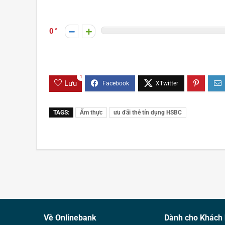
0
1
Lưu
TAGS:
Ẩm thực
ưu đãi thẻ tín dụng HSBC
Về Onlinebank
Dành cho Khách