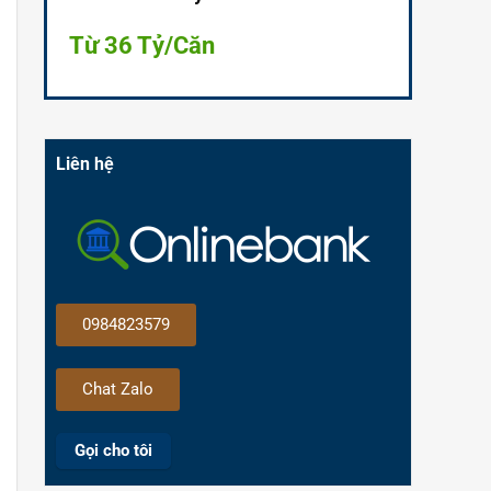
Từ 36 Tỷ/Căn
Liên hệ
0984823579
Chat Zalo
Gọi cho tôi