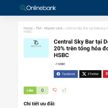
Home
»
Thẻ
»
Master card
»
Central Sky Bar tại Delicacy
HSBC
Central Sky Bar tại 
20% trên tổng hóa đơ
HSBC
HSBC
0
Like
Chi tiết ưu đãi: