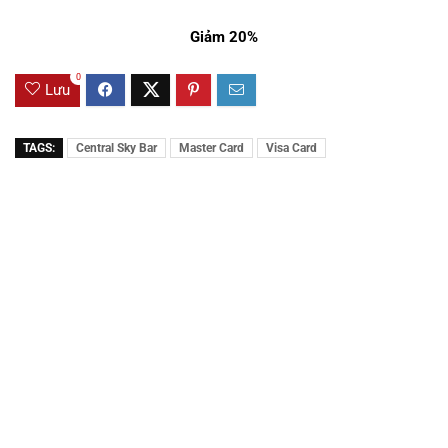
Giảm 20%
0
Lưu
TAGS:
Central Sky Bar
Master Card
Visa Card