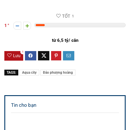
TỐT
1
1
từ 6,5 tỷ/ căn
1
Lưu
TAGS:
Aqua city
Đảo phượng hoàng
Tin cho bạn