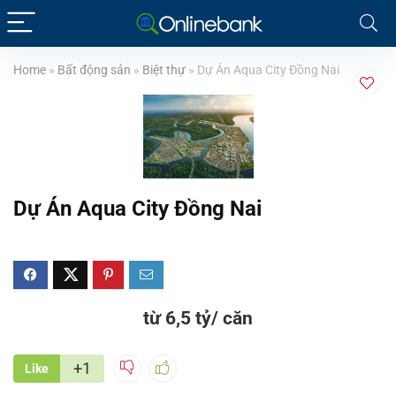
Home
»
Bất động sản
»
Biệt thự
»
Dự Án Aqua City Đồng Nai
Dự Án Aqua City Đồng Nai
từ 6,5 tỷ/ căn
+1
Like