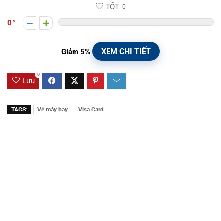
TỐT
0
0
XEM CHI TIẾT
Giảm 5%
0
Lưu
TAGS:
Vé máy bay
Visa Card