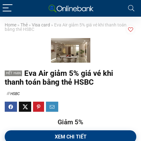
Home
»
Thẻ
»
Visa card
»
Eva Air giảm 5% giá vé khi thanh toán
bằng thẻ HSBC
Eva Air giảm 5% giá vé khi
HẾT HẠN
thanh toán bằng thẻ HSBC
HSBC
Giảm 5%
XEM CHI TIẾT