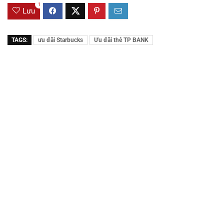
1
Lưu
TAGS:
ưu đãi Starbucks
Ưu đãi thẻ TP BANK