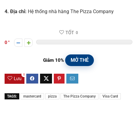
4. Địa chỉ:
Hệ thống nhà hàng The Pizza Company
TỐT
0
0
MỞ THẺ
Giảm 10%
0
Lưu
TAGS:
mastercard
pizza
The Pizza Company
Visa Card