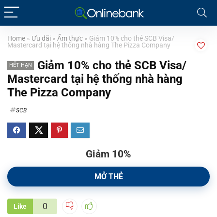
Home
»
Ưu đãi
»
Ẩm thực
»
Giảm 10% cho thẻ SCB Visa/
Mastercard tại hệ thống nhà hàng The Pizza Company
Giảm 10% cho thẻ SCB Visa/
HẾT HẠN
Mastercard tại hệ thống nhà hàng
The Pizza Company
SCB
Giảm 10%
MỞ THẺ
0
Like