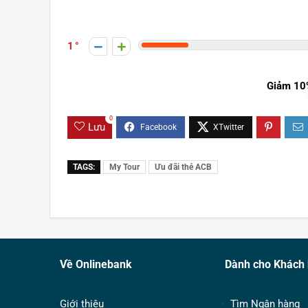
1
Giảm 10
0
Lưu
TAGS:
My Tour
Ưu đãi thẻ ACB
Về Onlinebank
Dành cho Khách
Giới thiệu
Tìm Ngân hàng