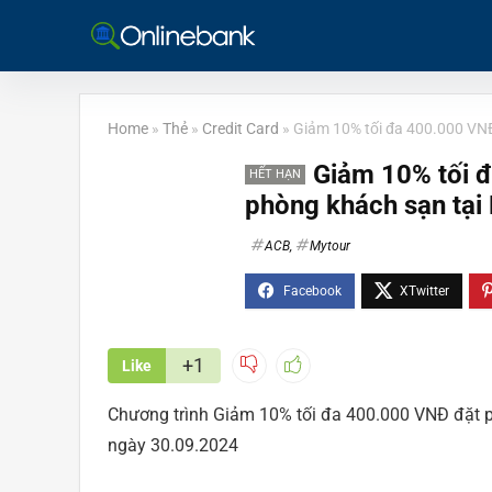
Home
»
Thẻ
»
Credit Card
»
Giảm 10% tối đa 400.000 VNĐ
Giảm 10% tối 
HẾT HẠN
phòng khách sạn tại
ACB
,
Mytour
+1
Like
Chương trình Giảm 10% tối đa 400.000 VNĐ đặt 
ngày 30.09.2024