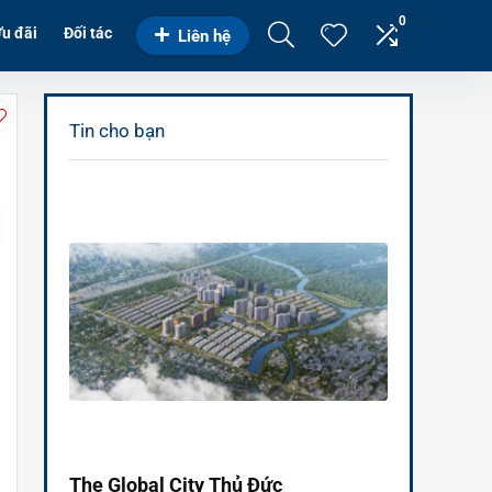
0
u đãi
Đối tác
Liên hệ
Tin cho bạn
The Global City Thủ Đức