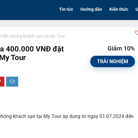
Tin tức
Hướng dẫn
Kiến thức
Ư
 đặt phòng khách sạn tại My Tour
đa 400.000 VNĐ đặt
Giảm 10%
 My Tour
TRẢI NGHIỆM
phòng khách sạn tại My Tour áp dụng từ ngày 01.07.2024 đến