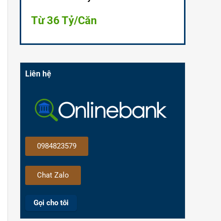
Từ 36 Tỷ/Căn
Liên hệ
0984823579
Chat Zalo
Gọi cho tôi