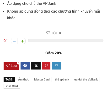
Áp dụng cho chủ thẻ VPBank
Không áp dụng đồng thời các chương trình khuyến mãi
khác
TỐT
0
0
Giảm 20%
0
Lưu
TAGS:
Ẩm thực
Master Card
thẻ vpbank
uu dai the VpBank
Visa Card