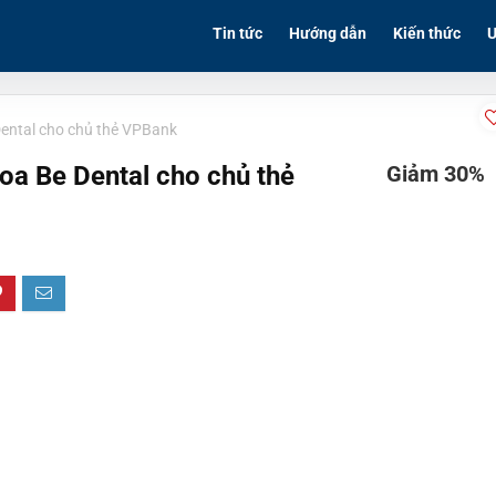
Tin tức
Hướng dẫn
Kiến thức
Ư
ental cho chủ thẻ VPBank
oa Be Dental cho chủ thẻ
Giảm 30%