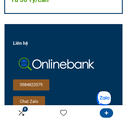
Liên hệ
0984823579
Chat Zalo
0
Gọi cho tôi