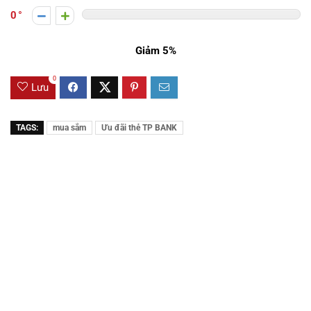
0
Giảm 5%
0
Lưu
TAGS:
mua sắm
Ưu đãi thẻ TP BANK