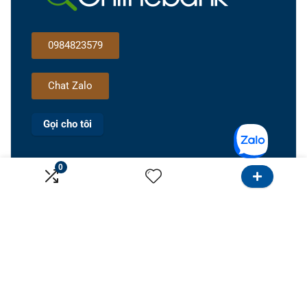
0984823579
Chat Zalo
Gọi cho tôi
0