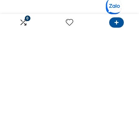
0
Về Onlinebank
Dành cho Khách hàng
Giới thiệu
Tìm Ngân hàng
Liên hệ
Tìm Bảo hiểm
Điều khoản sử dụng
Khu vực Hồ Chí Minh
Chính sách bảo mật
Khu vực Hà Nội
Ưu đãi sử dụng thẻ
Dành cho tư vấn
Kênh
Hướng dẫn
Tiếp thị
Bảng giá
Google
Đăng tin
Email marketing