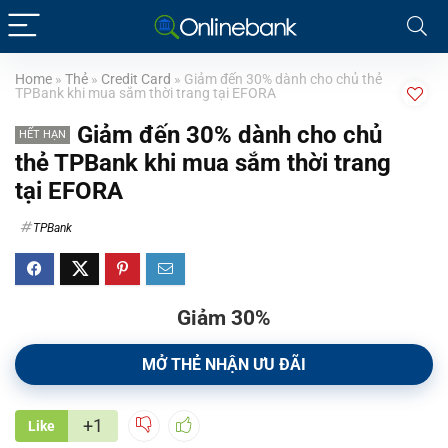
Home
»
Thẻ
»
Credit Card
»
Giảm đến 30% dành cho chủ thẻ
TPBank khi mua sắm thời trang tại EFORA
Giảm đến 30% dành cho chủ
HẾT HẠN
thẻ TPBank khi mua sắm thời trang
tại EFORA
TPBank
Giảm 30%
MỞ THẺ NHẬN ƯU ĐÃI
+1
Like