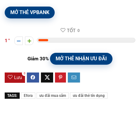
MỞ THẺ VPBANK
TỐT
0
1
MỞ THẺ NHẬN ƯU ĐÃI
Giảm 30%
0
Lưu
TAGS:
Efora
ưu đãi mua sắm
ưu đãi thẻ tín dụng