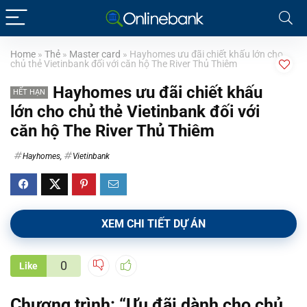
Home
»
Thẻ
»
Master card
»
Hayhomes ưu đãi chiết khấu lớn cho
chủ thẻ Vietinbank đối với căn hộ The River Thủ Thiêm
Hayhomes ưu đãi chiết khấu
HẾT HẠN
lớn cho chủ thẻ Vietinbank đối với
căn hộ The River Thủ Thiêm
Hayhomes
,
Vietinbank
XEM CHI TIẾT DỰ ÁN
0
Like
Chương trình:
“Ưu đãi dành cho chủ