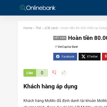
Home
»
Thẻ
»
JCB card
»
Hoàn tiền 80.000 VND tại Zalo
Hoàn tiền 80.0
HẾT HẠN
VietCapital Bank
0
Like
Khách hàng áp dụng
Khách hàng MoMo đã định danh tài khoản MoMo 