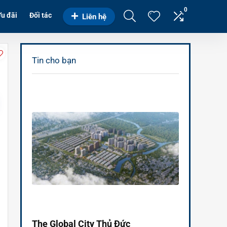
0
u đãi
Đối tác
Liên hệ
Tin cho bạn
The Global City Thủ Đức