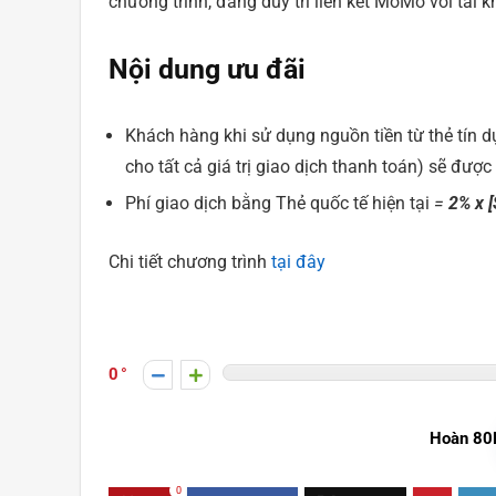
chương trình, đang duy trì liên kết MoMo với tài 
Nội dung ưu đãi
Khách hàng khi sử dụng nguồn tiền từ thẻ tín 
cho tất cả giá trị giao dịch thanh toán) sẽ được
Phí giao dịch bằng Thẻ quốc tế hiện tại
=
2% x [
Chi tiết chương trình
tại đây
0
Hoàn 80
0