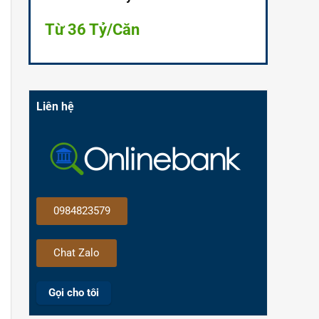
Từ 36 Tỷ/Căn
Liên hệ
0984823579
Chat Zalo
Gọi cho tôi