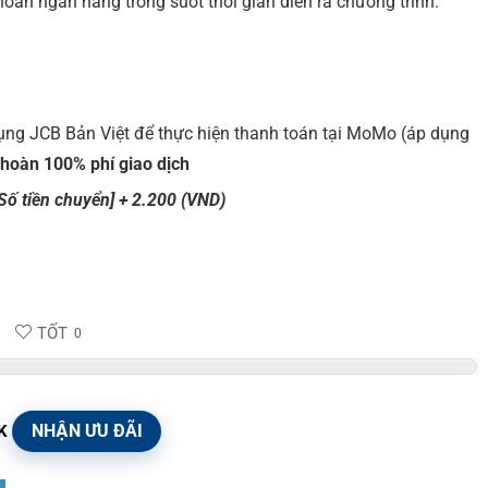
khoản ngân hàng trong suốt thời gian diễn ra chương trình.
dụng JCB Bản Việt để thực hiện thanh toán tại MoMo (áp dụng
hoàn 100% phí giao dịch
Số tiền chuyển] + 2.200 (VND)
TỐT
0
NHẬN ƯU ĐÃI
K