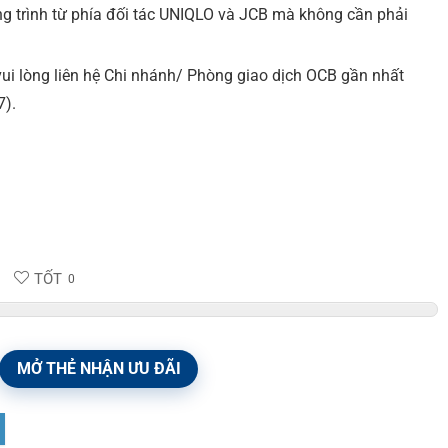
ng trình từ phía đối tác UNIQLO và JCB mà không cần phải
 lòng liên hệ Chi nhánh/ Phòng giao dịch OCB gần nhất
7).
TỐT
0
MỞ THẺ NHẬN ƯU ĐÃI