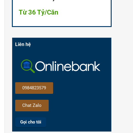
Từ 36 Tỷ/Căn
Liên hệ
0984823579
Chat Zalo
Gọi cho tôi