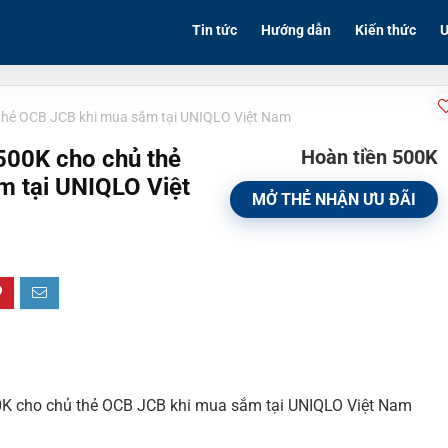
Tin tức
Hướng dẫn
Kiến thức
Ư
 thẻ OCB JCB khi mua sắm tại UNIQLO Việt Nam
500K cho chủ thẻ
Hoàn tiền 500K
m tại UNIQLO Việt
MỞ THẺ NHẬN ƯU ĐÃI
00K cho chủ thẻ OCB JCB khi mua sắm tại UNIQLO Việt Nam