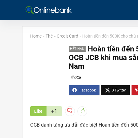
Home
»
Thẻ
»
Credit Card
»
Hoàn tiền đến 500K cho chủ
Hoàn tiền đến 
HẾT HẠN
OCB JCB khi mua sắ
Nam
OCB
+1
Like
OCB dành tặng ưu đãi đặc biệt Hoàn tiền đến 5