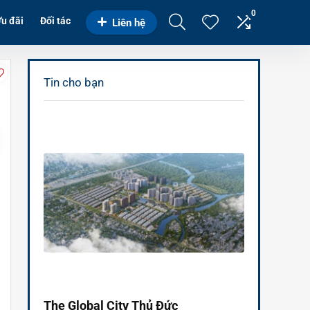
0
u đãi
Đối tác
Liên hệ
Tin cho bạn
The Global City Thủ Đức