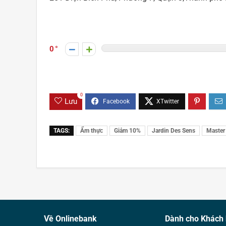
0
0
Lưu
TAGS:
Ẩm thực
Giảm 10%
Jardin Des Sens
Master
Về Onlinebank
Dành cho Khách