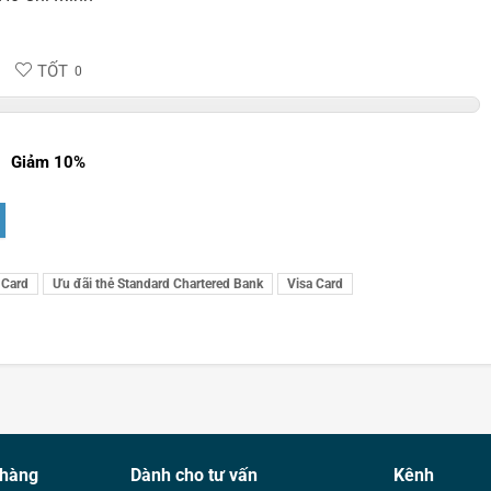
TỐT
0
Giảm 10%
 Card
Ưu đãi thẻ Standard Chartered Bank
Visa Card
 hàng
Dành cho tư vấn
Kênh