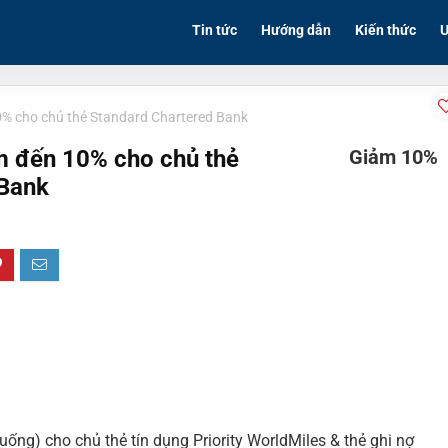
Tin tức
Hướng dẫn
Kiến thức
Ư
0% cho chủ thẻ Standard Chartered Bank
m đến 10% cho chủ thẻ
Giảm 10%
 Bank
ng) cho chủ thẻ tín dụng Priority WorldMiles & thẻ ghi nợ