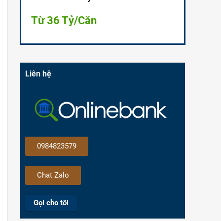
Từ 36 Tỷ/Căn
Liên hệ
0984823579
Chat Zalo
Gọi cho tôi