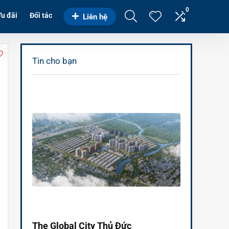
0
u đãi
Đối tác
Liên hệ
Tin cho bạn
The Global City Thủ Đức