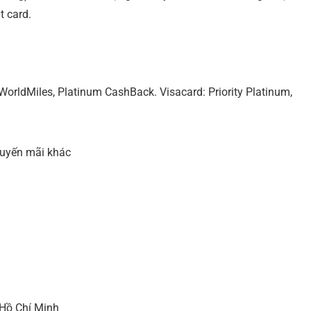
t card.
WorldMiles, Platinum CashBack. Visacard: Priority Platinum,
huyến mãi khác
 Hồ Chí Minh