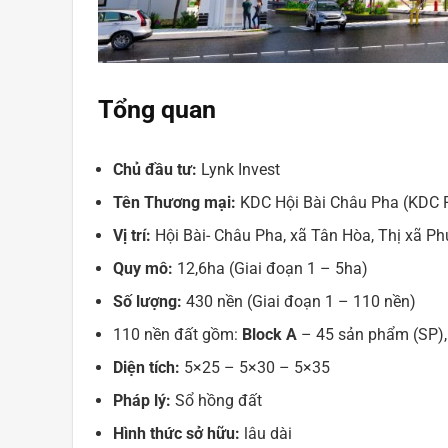
Tổng quan
Chủ đầu tư:
Lynk Invest
Tên Thương mại:
KDC Hội Bài Châu Pha (KDC 
Vị trí:
Hội Bài- Châu Pha, xã Tân Hòa, Thị xã Ph
Quy mô:
12,6ha (Giai đoạn 1 – 5ha)
Số lượng:
430 nền (Giai đoạn 1 – 110 nền)
110 nền đất gồm:
Block A
– 45 sản phẩm (SP)
Diện tích:
5×25 – 5×30 – 5×35
Pháp lý:
Sổ hồng đất
Hình thức sở hữu:
lâu dài