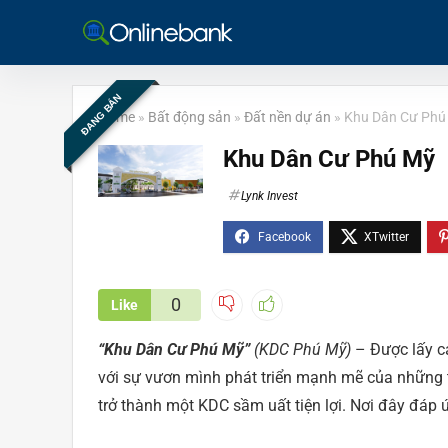
ĐANG BÁN
Home
»
Bất động sản
»
Đất nền dự án
»
Khu Dân Cư Phú
Khu Dân Cư Phú Mỹ
Lynk Invest
0
Like
“Khu Dân Cư Phú Mỹ”
(KDC Phú Mỹ)
– Được lấy c
với sự vươn mình phát triển mạnh mẽ của những
trở thành một KDC sầm uất tiện lợi. Nơi đây đáp 