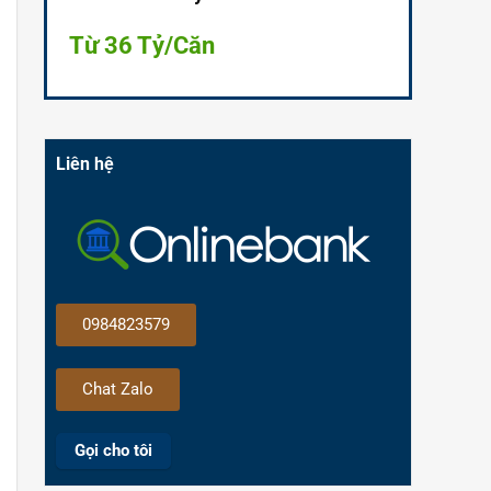
Từ 36 Tỷ/Căn
Liên hệ
0984823579
Chat Zalo
Gọi cho tôi