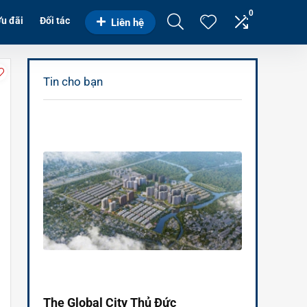
0
u đãi
Đối tác
Liên hệ
Tin cho bạn
The Global City Thủ Đức