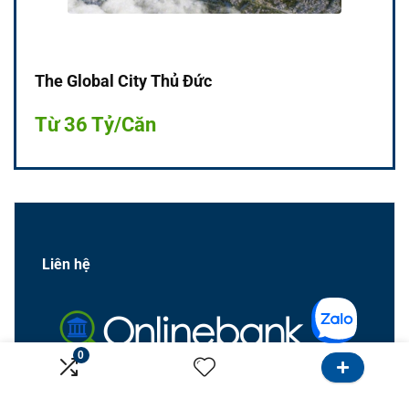
The Global City Thủ Đức
Từ 36 Tỷ/Căn
Liên hệ
0
0984823579