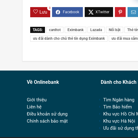
0
Lưu
TAGS:
cardtot
Eximbank
Lazada
Nổi bật
Thẻ tí
ưu đãi dành cho chủ thẻ tín dụng Eximbank
ưu đãi mua sắm
Về Onlinebank
Dành cho Khách
Giới thiệu
Tìm Ngân hàng
Liên hệ
Tìm Bảo hiểm
Điều khoản sử dụng
Khu vực Hồ Chí 
Chính sách bảo mật
Khu vực Hà Nội
Ưu đãi sử dụng t