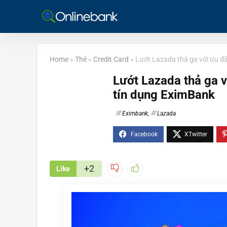
Home
»
Thẻ
»
Credit Card
»
Lướt Lazada thả ga với ưu đ
Lướt Lazada thả ga v
tín dụng EximBank
Eximbank
,
Lazada
+2
Like