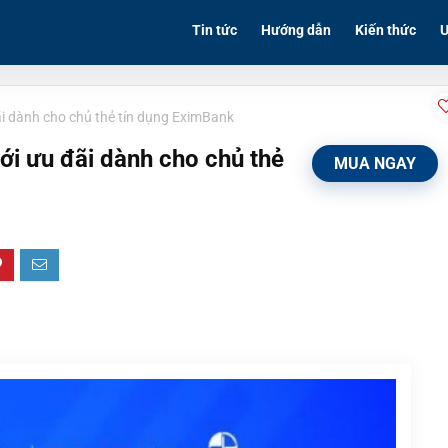
Tin tức
Hướng dẫn
Kiến thức
Ư
ãi dành cho chủ thẻ tín dụng EximBank
ới ưu đãi dành cho chủ thẻ
MUA NGAY