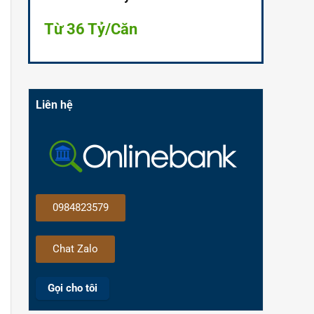
Từ 36 Tỷ/Căn
Liên hệ
0984823579
Chat Zalo
Gọi cho tôi