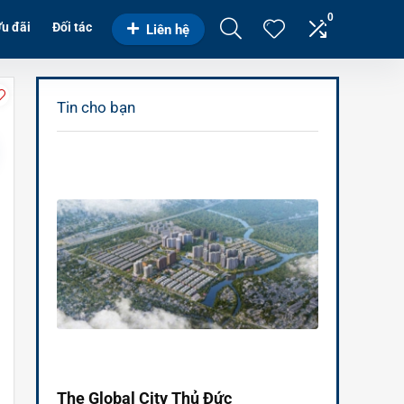
0
u đãi
Đối tác
Liên hệ
Tin cho bạn
The Global City Thủ Đức