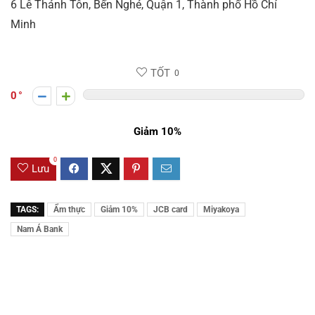
6 Lê Thánh Tôn, Bến Nghé, Quận 1, Thành phố Hồ Chí
Minh
TỐT
0
0
Giảm 10%
0
Lưu
TAGS:
Ẩm thực
Giảm 10%
JCB card
Miyakoya
Nam Á Bank