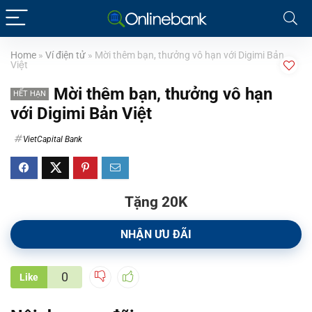
Home
»
Ví điện tử
»
Mời thêm bạn, thưởng vô hạn với Digimi Bản
Việt
Mời thêm bạn, thưởng vô hạn
HẾT HẠN
với Digimi Bản Việt
VietCapital Bank
Tặng 20K
NHẬN ƯU ĐÃI
0
Like