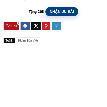
NHẬN ƯU ĐÃI
Tặng 20K
0
Lưu
TAGS:
Digimi Bản Việt