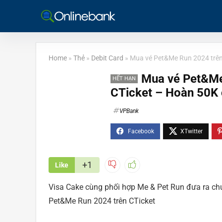
Home
»
Thẻ
»
Debit Card
»
Mua vé Pet&Me Run 2024 trên
Mua vé Pet&Me
HẾT HẠN
CTicket – Hoàn 50K 
VPBank
+1
Like
Visa Cake cùng phối hợp Me & Pet Run đưa ra ch
Pet&Me Run 2024 trên CTicket