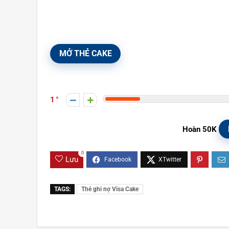
MỞ THẺ CAKE
1
Hoàn 50K
0
Lưu
TAGS:
Thẻ ghi nợ Visa Cake