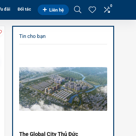
0
u đãi
Đối tác
Liên hệ
Tin cho bạn
The Global City Thủ Đức