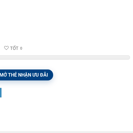
TỐT
0
MỞ THẺ NHẬN ƯU ĐÃI