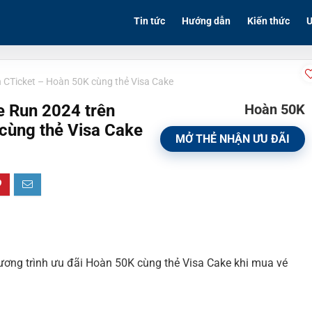
Tin tức
Hướng dẫn
Kiến thức
Ư
 CTicket – Hoàn 50K cùng thẻ Visa Cake
 Run 2024 trên
Hoàn 50K
cùng thẻ Visa Cake
MỞ THẺ NHẬN ƯU ĐÃI
ương trình ưu đãi Hoàn 50K cùng thẻ Visa Cake khi mua vé