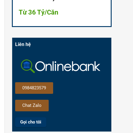
Từ 36 Tỷ/Căn
Liên hệ
0984823579
Chat Zalo
Gọi cho tôi