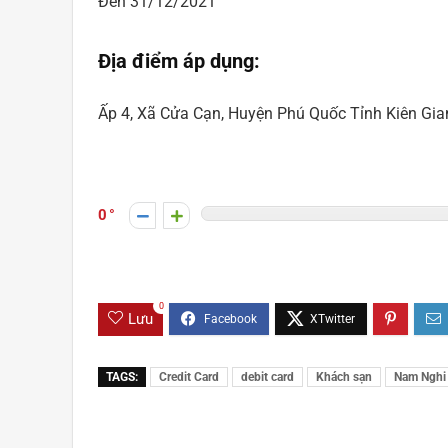
Đến 31/12/2021
Địa điểm áp dụng:
Ấp 4, Xã Cửa Cạn, Huyện Phú Quốc Tỉnh Kiên Gia
0
0
Lưu
TAGS:
Credit Card
debit card
Khách sạn
Nam Nghi