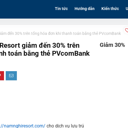
Tin tức
Hướng dẫn
Kiến thức
Ư
iảm đến 30% trên tổng hóa đơn khi thanh toán bằng thẻ PVcomBank
Resort giảm đến 30% trên
Giảm 30%
anh toán bằng thẻ PVcomBank
p://namnghiresort.com/
cho dịch vụ lưu trú