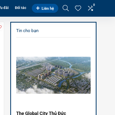
0
u đãi
Đối tác
Liên hệ
Tin cho bạn
The Global City Thủ Đức