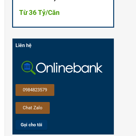
Từ 36 Tỷ/Căn
Liên hệ
0984823579
Chat Zalo
Gọi cho tôi