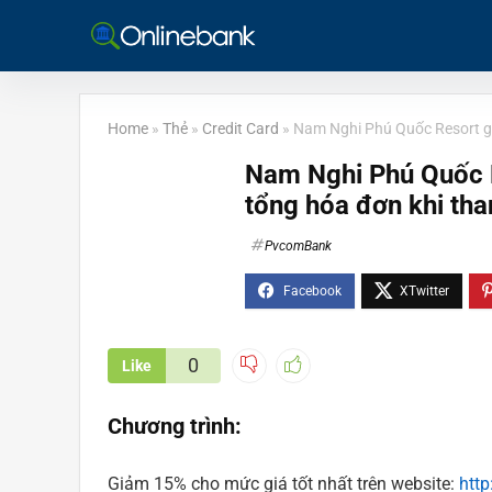
Home
»
Thẻ
»
Credit Card
»
Nam Nghi Phú Quốc Resort g
Nam Nghi Phú Quốc 
tổng hóa đơn khi th
PvcomBank
0
Like
Chương trình:
Giảm 15% cho mức giá tốt nhất trên website:
htt