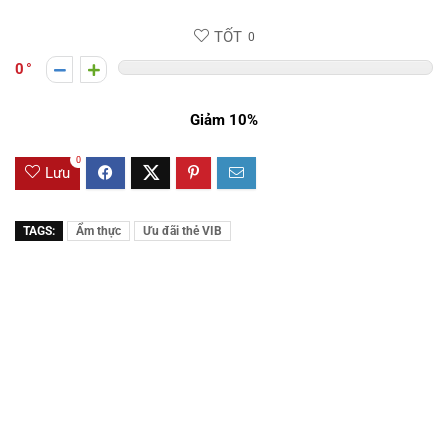
TỐT
0
0
Giảm 10%
0
Lưu
TAGS:
Ẩm thực
Ưu đãi thẻ VIB