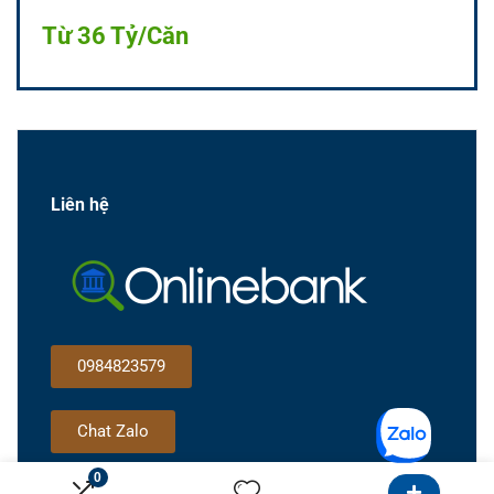
Từ 36 Tỷ/Căn
Liên hệ
0984823579
Chat Zalo
0
Gọi cho tôi