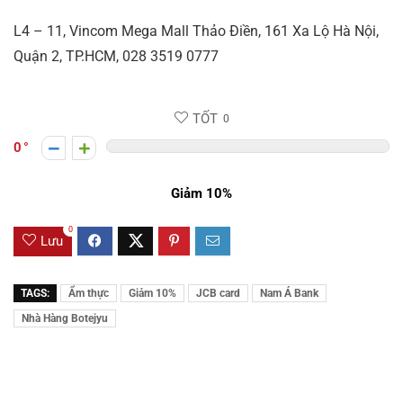
L4 – 11, Vincom Mega Mall Thảo Điền, 161 Xa Lộ Hà Nội,
Quận 2, TP.HCM, 028 3519 0777
TỐT
0
0
Giảm 10%
0
Lưu
TAGS:
Ẩm thực
Giảm 10%
JCB card
Nam Á Bank
Nhà Hàng Botejyu