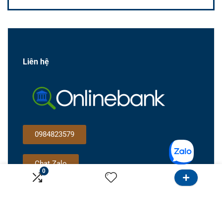
Liên hệ
0984823579
Chat Zalo
0
Gọi cho tôi