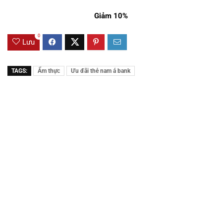
Giảm 10%
0
Lưu
TAGS:
Ẩm thực
Ưu đãi thẻ nam á bank