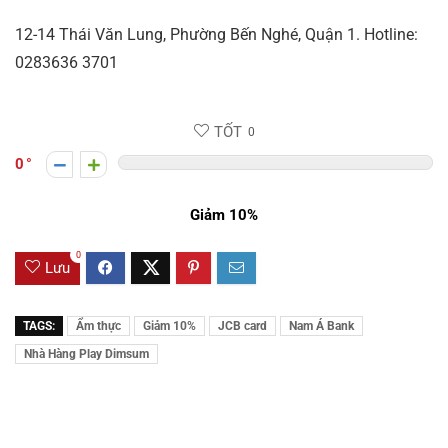
12-14 Thái Văn Lung, Phường Bến Nghé, Quận 1. Hotline:
0283636 3701
TỐT
0
0
Giảm 10%
0
Lưu
TAGS:
Ẩm thực
Giảm 10%
JCB card
Nam Á Bank
Nhà Hàng Play Dimsum