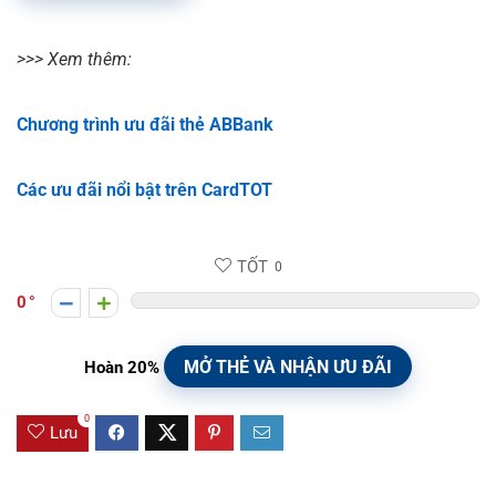
>>> Xem thêm:
Chương trình ưu đãi thẻ ABBank
Các ưu đãi nổi bật trên CardTOT
TỐT
0
0
MỞ THẺ VÀ NHẬN ƯU ĐÃI
Hoàn 20%
0
Lưu