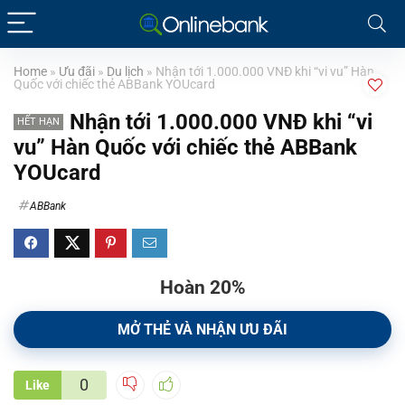
Home
»
Ưu đãi
»
Du lịch
»
Nhận tới 1.000.000 VNĐ khi “vi vu” Hàn
Quốc với chiếc thẻ ABBank YOUcard
Nhận tới 1.000.000 VNĐ khi “vi
HẾT HẠN
vu” Hàn Quốc với chiếc thẻ ABBank
YOUcard
ABBank
Hoàn 20%
MỞ THẺ VÀ NHẬN ƯU ĐÃI
0
Like