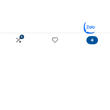
0
Về Onlinebank
Dành cho Khách hàng
Giới thiệu
Tìm Ngân hàng
Liên hệ
Tìm Bảo hiểm
Điều khoản sử dụng
Khu vực Hồ Chí Minh
Chính sách bảo mật
Khu vực Hà Nội