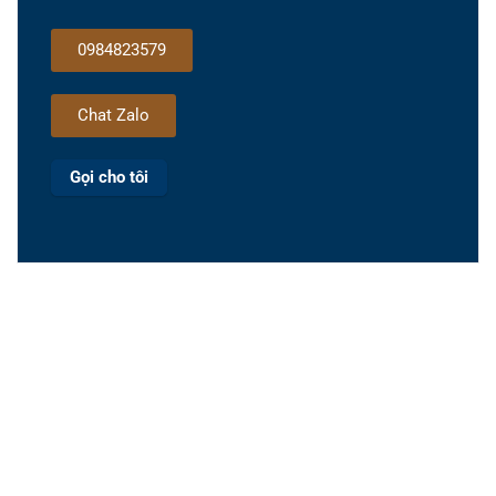
0984823579
Chat Zalo
Gọi cho tôi