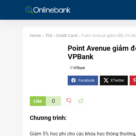
Home
»
Thẻ
»
Credit Card
»
Point Avenue giảm đến 5% kh
Point Avenue giảm đ
VPBank
VPBank
0
Like
Chương trình:
Giảm 5% học phí cho các khóa học thông thường, t