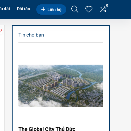
0
u đãi
Đối tác
Liên hệ
Tin cho bạn
The Global City Thủ Đức