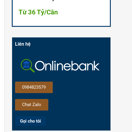
Từ 36 Tỷ/Căn
Liên hệ
0984823579
Chat Zalo
Gọi cho tôi