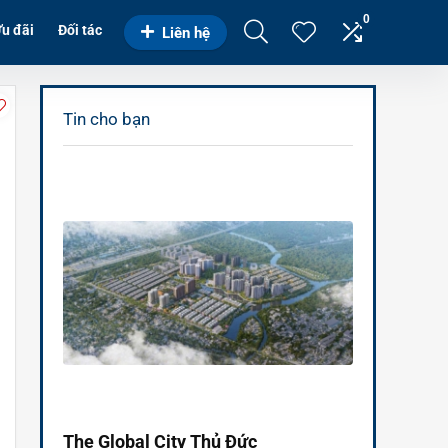
0
u đãi
Đối tác
Liên hệ
Tin cho bạn
The Global City Thủ Đức