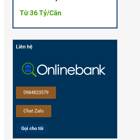
Từ 36 Tỷ/Căn
Liên hệ
0984823579
Chat Zalo
Gọi cho tôi