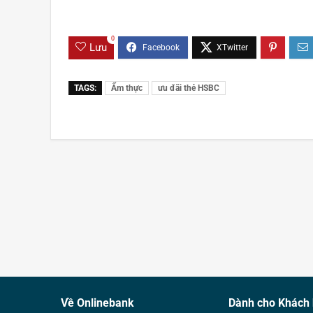
0
Lưu
TAGS:
Ẩm thực
ưu đãi thẻ HSBC
Về Onlinebank
Dành cho Khách