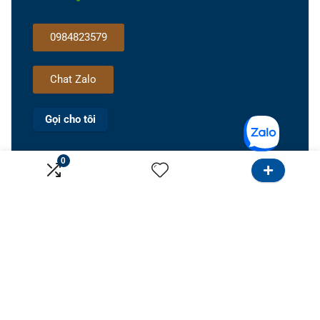
0984823579
Chat Zalo
Gọi cho tôi
0