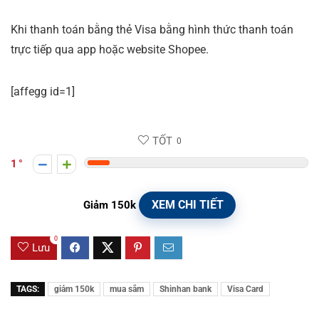
Khi thanh toán bằng thẻ Visa bằng hình thức thanh toán
trực tiếp qua app hoặc website Shopee.
[affegg id=1]
TỐT
0
1
XEM CHI TIẾT
Giảm 150k
0
Lưu
TAGS:
giảm 150k
mua sắm
Shinhan bank
Visa Card