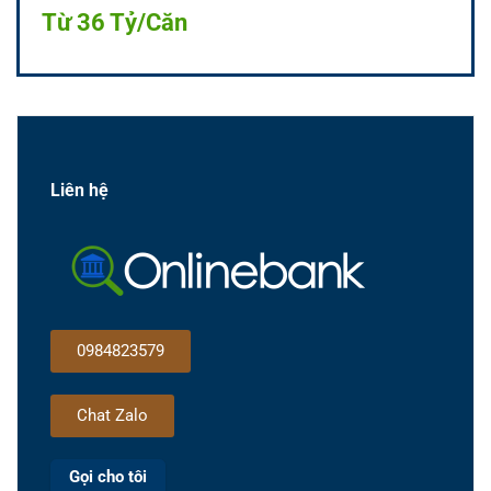
Từ 36 Tỷ/Căn
Liên hệ
0984823579
Chat Zalo
Gọi cho tôi