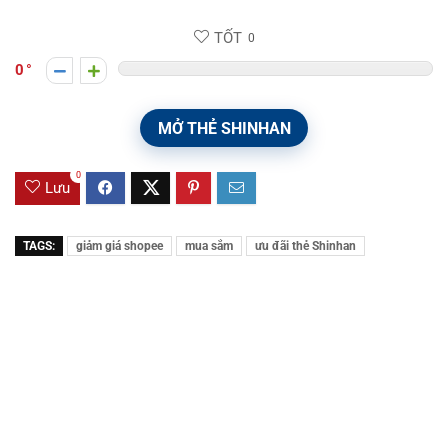
TỐT
0
0
MỞ THẺ SHINHAN
0
Lưu
TAGS:
giảm giá shopee
mua sắm
ưu đãi thẻ Shinhan