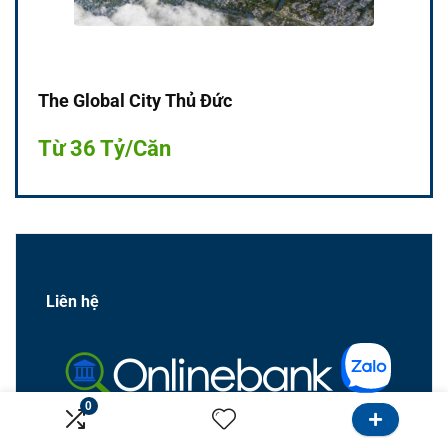
The Global City Thủ Đức
Từ 36 Tỷ/Căn
Liên hệ
0
0984823579