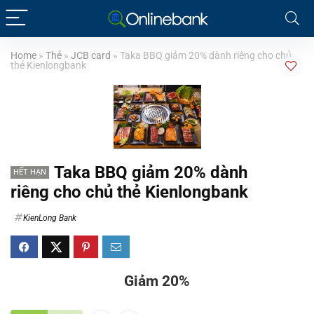
Home
»
Thẻ
»
JCB card
»
Taka BBQ giảm 20% dành riêng cho chủ
thẻ Kienlongbank
Taka BBQ giảm 20% dành
HẾT HẠN
riêng cho chủ thẻ Kienlongbank
KienLong Bank
Giảm 20%