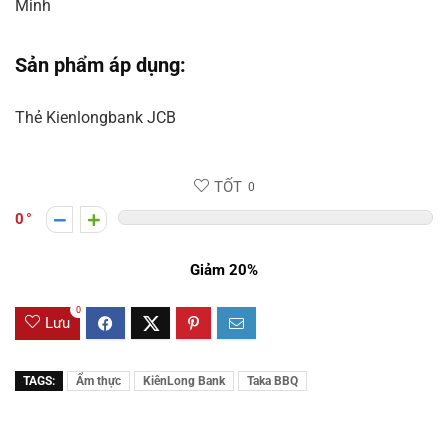
Minh
Sản phẩm áp dụng:
Thẻ Kienlongbank JCB
TỐT
0
0
Giảm 20%
0
Lưu
TAGS:
Ẩm thực
KiênLong Bank
Taka BBQ