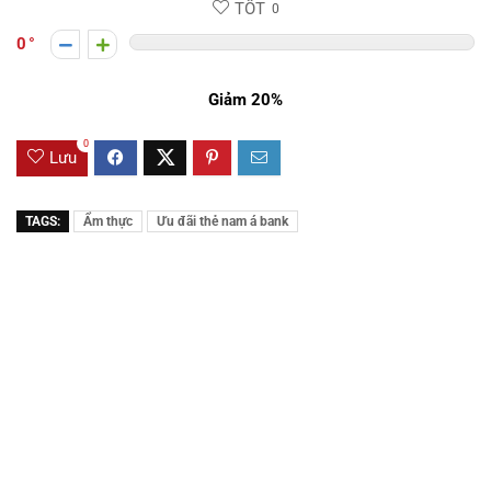
TỐT
0
0
Giảm 20%
0
Lưu
TAGS:
Ẩm thực
Ưu đãi thẻ nam á bank