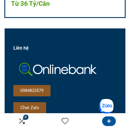
Từ 36 Tỷ/Căn
Liên hệ
0984823579
Chat Zalo
0
Gọi cho tôi