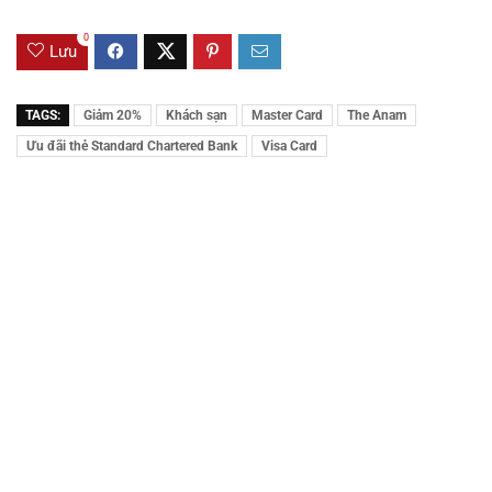
0
Lưu
TAGS:
Giảm 20%
Khách sạn
Master Card
The Anam
Ưu đãi thẻ Standard Chartered Bank
Visa Card