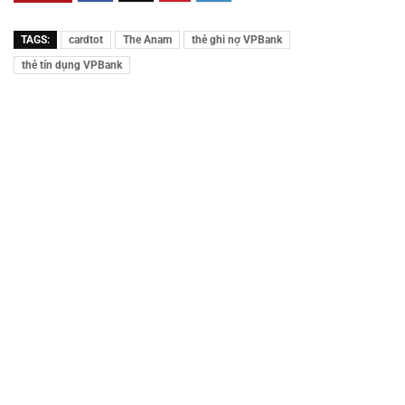
TAGS:
cardtot
The Anam
thẻ ghi nợ VPBank
thẻ tín dụng VPBank