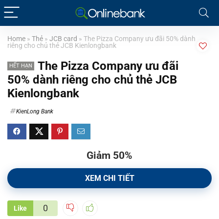
Home
»
Thẻ
»
JCB card
»
The Pizza Company ưu đãi 50% dành
riêng cho chủ thẻ JCB Kienlongbank
The Pizza Company ưu đãi
HẾT HẠN
50% dành riêng cho chủ thẻ JCB
Kienlongbank
KienLong Bank
Giảm 50%
XEM CHI TIẾT
0
Like