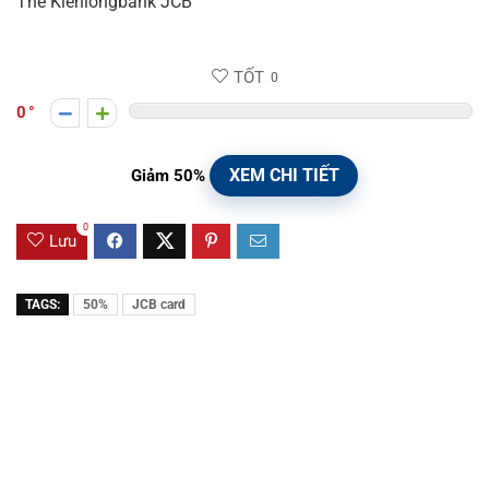
Thẻ Kienlongbank JCB
TỐT
0
0
XEM CHI TIẾT
Giảm 50%
0
Lưu
TAGS:
50%
JCB card