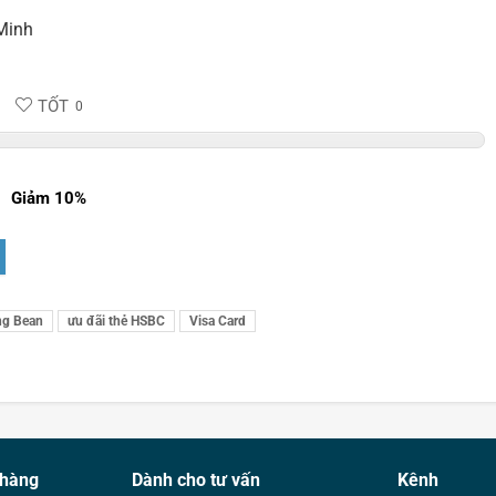
Minh
TỐT
0
Giảm 10%
ng Bean
ưu đãi thẻ HSBC
Visa Card
 hàng
Dành cho tư vấn
Kênh