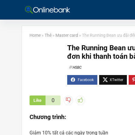
Home
»
Thẻ
»
Master card
»
The Running Bean ưu đãi đế
The Running Bean ưu
đơn khi thanh toán 
HSBC
0
Like
Chương trình:
Giảm 10% tất cả các ngày trong tuần