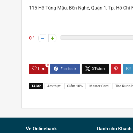
115 Hồ Tùng Mậu, Bến Nghé, Quận 1, Tp. Hồ Chí 
0
0
Lưu
TAGS:
Ẩm thực
Giảm 10%
Master Card
The Runni
Về Onlinebank
Dành cho Khách