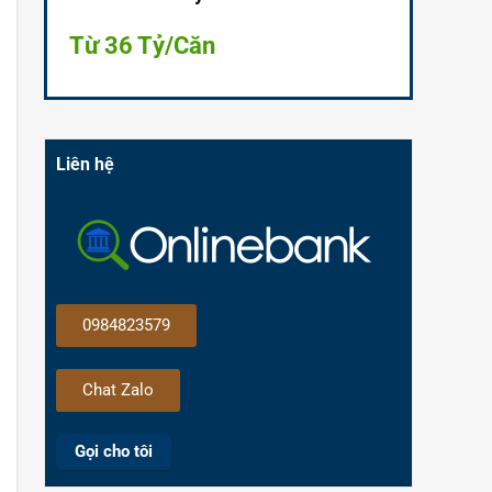
Từ 36 Tỷ/Căn
Liên hệ
0984823579
Chat Zalo
Gọi cho tôi