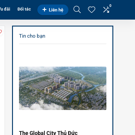
0
u đãi
Đối tác
Liên hệ
Tin cho bạn
The Global City Thủ Đức