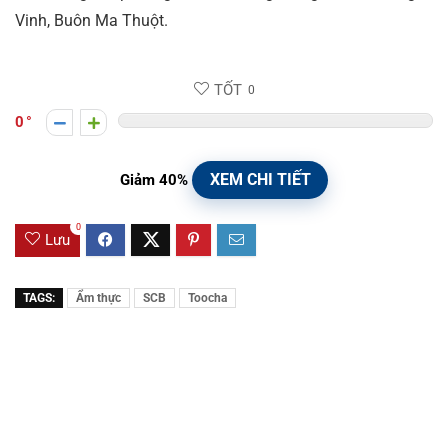
Vinh, Buôn Ma Thuột.
TỐT
0
0
XEM CHI TIẾT
Giảm 40%
0
Lưu
TAGS:
Ẩm thực
SCB
Toocha