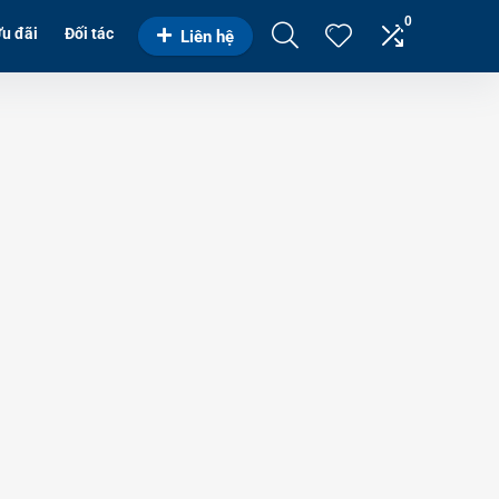
0
u đãi
Đối tác
Liên hệ