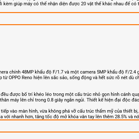
i kèm giúp máy có thể nhận diện được 20 vật thể khác nhau để có 
ra chính 48MP khẩu độ F/1.7 và một camera 5MP khẩu độ F/2.4 giú
p từ OPPO Reno hiện lên sắc sảo, sống động và hết sức rõ nét dù c
u được bố trí khéo léo trong một cấu trúc nhỏ gọn hình cánh quạt đ
thân máy lên chỉ trong 0.8 giây ngắn ngủi. Thiết kế hiện đại độc 
iếp vào màn hình, vừa không phá vỡ cấu trúc thẩm mỹ của thiết bị,
 với nhanh hơn, tăng tốc độ mở khóa vân tay lên thêm 28.5% và nới