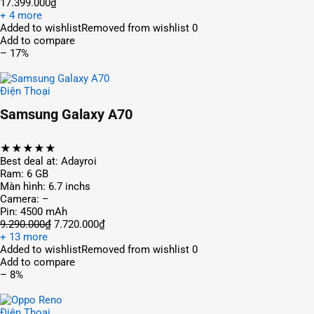
17.399.000₫
+ 4 more
Added to wishlistRemoved from wishlist 0
Add to compare
– 17%
Điện Thoại
Samsung Galaxy A70
★★★★★
Best deal at: Adayroi
Ram: 6 GB
Màn hình: 6.7 inchs
Camera: –
Pin: 4500 mAh
9.290.000₫
7.720.000₫
+ 13 more
Added to wishlistRemoved from wishlist 0
Add to compare
– 8%
Điện Thoại