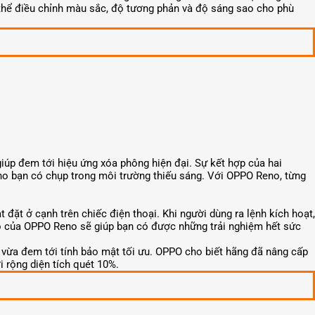
thể điều chỉnh màu sắc, độ tương phản và độ sáng sao cho phù
p đem tới hiệu ứng xóa phông hiện đại. Sự kết hợp của hai
ho bạn có chụp trong môi trường thiếu sáng. Với OPPO Reno, từng
ặt ở cạnh trên chiếc điện thoại. Khi người dùng ra lệnh kích hoạt,
đáo của OPPO Reno sẽ giúp bạn có được những trải nghiệm hết sức
 vừa đem tới tính bảo mật tối ưu. OPPO cho biết hãng đã nâng cấp
 rộng diện tích quét 10%.