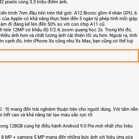
2 pixels cùng 3.3 triệu điểm ảnh.
iến trình 7nm đầu tiên trên thế giới. A12 Bionic gồm 4 nhân GPU, 6
của Apple có khả năng thực hiện đến 5 ngàn tỷ phép tính mỗi giây.
iảm đi đáng kể lên đến 50% so với con chip A11 cũ.
h tele 12MP có khẩu độ f/2.4, zoom quang học 2x. Trong khi đó,
iều ảnh hơn và chất lượng ảnh cải thiện tối ưu hơn. Ngoài ra, tính
n cạnh đó, trên iPhone Xs cũng như Xs Max, bạn cũng có thể tuỳ
20 : 9) mang đến trải nghiệm thuận tiện cho người dùng. Với tấm nền
tiết cao và khả năng tái tạo màu sắc rực rỡ.
rong 128GB cùng hệ điều hành Android 9.0 Pie mới nhất cho hiệu
ng 8 MP + camera 5 MP mang đến những bức ảnh với hiệu ứng xóa