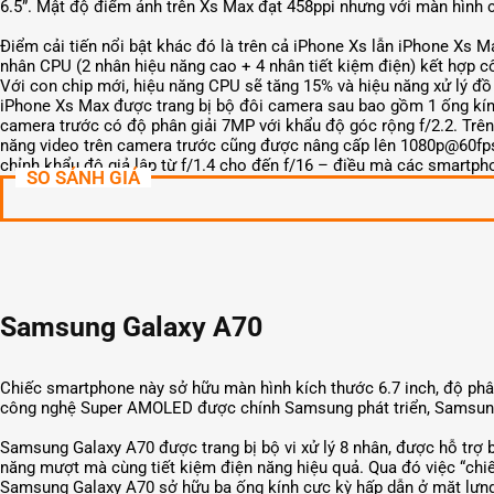
6.5”. Mật độ điểm ảnh trên Xs Max đạt 458ppi nhưng với màn hình c
Điểm cải tiến nổi bật khác đó là trên cả iPhone Xs lẫn iPhone Xs Ma
nhân CPU (2 nhân hiệu năng cao + 4 nhân tiết kiệm điện) kết hợp c
Với con chip mới, hiệu năng CPU sẽ tăng 15% và hiệu năng xử lý đồ
iPhone Xs Max được trang bị bộ đôi camera sau bao gồm 1 ống kính
camera trước có độ phân giải 7MP với khẩu độ góc rộng f/2.2. Trên
năng video trên camera trước cũng được nâng cấp lên 1080p@60fps,
chỉnh khẩu độ giả lập từ f/1.4 cho đến f/16 – điều mà các smartph
SO SÁNH GIÁ
Samsung Galaxy A70
Chiếc smartphone này sở hữu màn hình kích thước 6.7 inch, độ phân g
công nghệ Super AMOLED được chính Samsung phát triển, Samsung Ga
Samsung Galaxy A70 được trang bị bộ vi xử lý 8 nhân, được hỗ trợ 
năng mượt mà cùng tiết kiệm điện năng hiệu quả. Qua đó việc “ch
Samsung Galaxy A70 sở hữu ba ống kính cực kỳ hấp dẫn ở mặt lưn