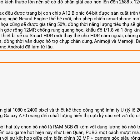
ó kích thước lớn nên sẽ có độ phân giải cao hơn lên đến 2688 x 124
x đều được trang bị con chip A12 Bionic 64-bit được sản xuất trên t
ông nghệ Neural Engine thế hệ mới, cho phép chiếc smartphone mới 
 họa cũng sẽ được gia tăng 50%, đồng thời năng lượng tiêu thụ sẽ g
 góc rộng 12MP, chống rung quang học, khẩu độ f/1.8 và 1 ống kín
 thiết bị sẽ có Smart HDR mới thay thế cho HDR năm ngoái, chồng nh
 đồng thời vẫn được hỗ trợ chụp chân dung, Animoji và Memoji. Bê
one Android đã làm từ lâu.
iải 1080 x 2400 pixel và thiết kế theo công nghệ Infinity-U (tỷ lệ 
laxy A70 mang đến chất lượng hiển thị cực kỳ sắc nét với độ chi 
bởi hai tùy chọn bộ nhớ là RAM 6GB đi kèm với dung lượng bộ nhớ t
iến” các game hot hiện này như Liên Quân, PUBG một cách mượt mà.
g với sự kết hợp giữa cảm biến chính 32 MP + camera góc siêu rộ