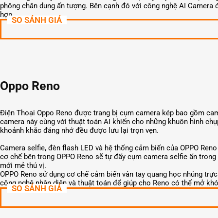
phông chân dung ấn tượng. Bên cạnh đó với công nghệ AI Camera đ
hợp.
SO SÁNH GIÁ
Oppo Reno
Điện Thoại Oppo Reno được trang bị cụm camera kép bao gồm came
camera này cùng với thuật toán AI khiến cho những khuôn hình chụ
khoảnh khắc đáng nhớ đều được lưu lại trọn vẹn.
Camera selfie, đèn flash LED và hệ thống cảm biến của OPPO Reno đề
cơ chế bên trong OPPO Reno sẽ tự đẩy cụm camera selfie ẩn trong 
mới mẻ thú vị.
OPPO Reno sử dụng cơ chế cảm biến vân tay quang học nhúng trực t
công nghệ nhận diện và thuật toán để giúp cho Reno có thể mở khóa
SO SÁNH GIÁ