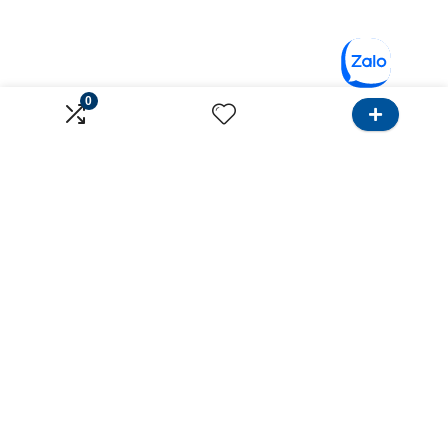
0
Về Onlinebank
Dành cho Khách hàng
Giới thiệu
Tìm Ngân hàng
Liên hệ
Tìm Bảo hiểm
Điều khoản sử dụng
Khu vực Hồ Chí Minh
Chính sách bảo mật
Khu vực Hà Nội
Ưu đãi sử dụng thẻ
Dành cho tư vấn
Kênh
Hướng dẫn
Tiếp thị
Bảng giá
Google