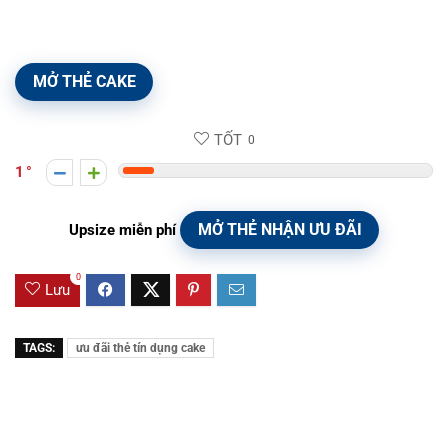
MỞ THẺ CAKE
TỐT
0
1
MỞ THẺ NHẬN ƯU ĐÃI
Upsize miễn phí
0
Lưu
TAGS:
ưu đãi thẻ tín dụng cake