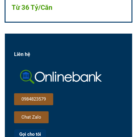
Từ 36 Tỷ/Căn
Liên hệ
0984823579
Chat Zalo
Gọi cho tôi