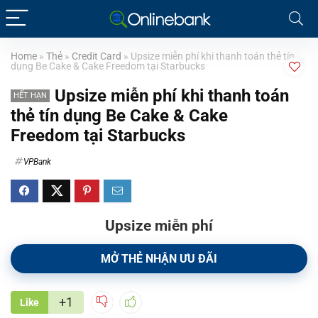
Home
»
Thẻ
»
Credit Card
»
Upsize miễn phí khi thanh toán thẻ tín
dụng Be Cake & Cake Freedom tại Starbucks
Upsize miễn phí khi thanh toán
HẾT HẠN
thẻ tín dụng Be Cake & Cake
Freedom tại Starbucks
VPBank
Upsize miễn phí
MỞ THẺ NHẬN ƯU ĐÃI
+1
Like