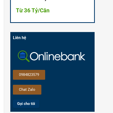
Từ 36 Tỷ/Căn
Liên hệ
0984823579
Chat Zalo
Gọi cho tôi