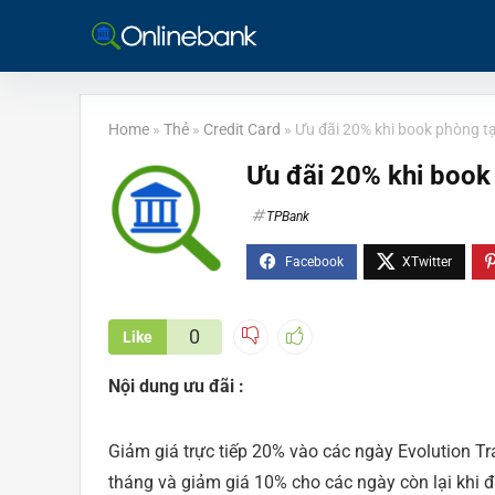
Home
»
Thẻ
»
Credit Card
»
Ưu đãi 20% khi book phòng t
Ưu đãi 20% khi book
TPBank
0
Like
Nội dung ưu đãi :
Giảm giá trực tiếp 20% vào các ngày Evolution Travel
tháng và giảm giá 10% cho các ngày còn lại khi 