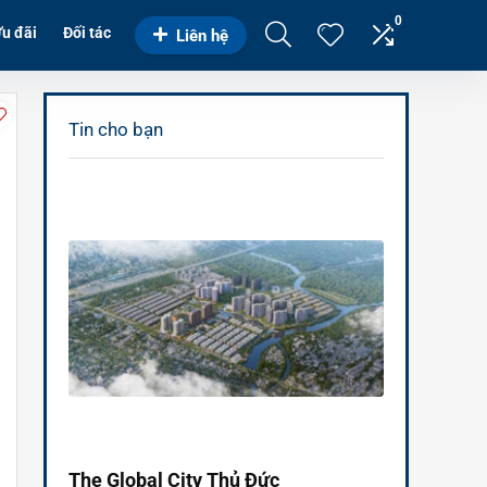
0
u đãi
Đối tác
Liên hệ
Tin cho bạn
The Global City Thủ Đức