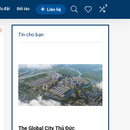
0
u đãi
Đối tác
Liên hệ
Tin cho bạn
The Global City Thủ Đức