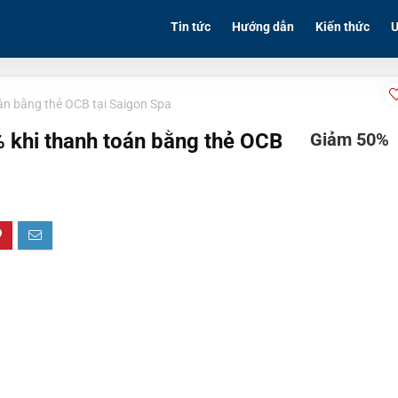
Tin tức
Hướng dẫn
Kiến thức
Ư
án bằng thẻ OCB tại Saigon Spa
 khi thanh toán bằng thẻ OCB
Giảm 50%