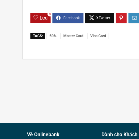
0
Lưu
TAGS:
50%
Master Card
Visa Card
Về Onlinebank
Dành cho Khách