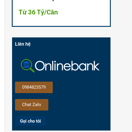
Từ 36 Tỷ/Căn
Liên hệ
0984823579
Chat Zalo
Gọi cho tôi