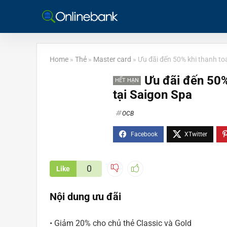
Home
»
Thẻ
»
Master card
»
Ưu đãi đến 50% khi thanh to
Ưu đãi đến 50%
HẾT HẠN
tại Saigon Spa
OCB
0
Like
Nội dung ưu đãi
• Giảm 20% cho chủ thẻ Classic và Gold